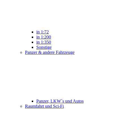
in 1:72
in 1:200
in 1:350
Sonstige
Panzer & andere Fahrzeuge
Panzer, LKW´s und Autos
Raumfahrt und Sci-Fi