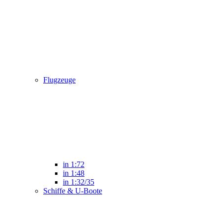
Flugzeuge
in 1:72
in 1:48
in 1:32/35
Schiffe & U-Boote