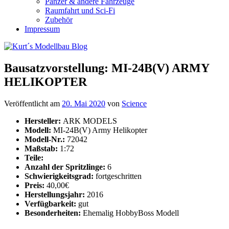
Panzer & andere Fahrzeuge
Raumfahrt und Sci-Fi
Zubehör
Impressum
Bausatzvorstellung: MI-24B(V) ARMY
HELIKOPTER
Veröffentlicht am
20. Mai 2020
von
Science
Hersteller:
ARK MODELS
Modell:
MI-24B(V) Army Helikopter
Modell-Nr.:
72042
Maßstab:
1:72
Teile:
Anzahl der Spritzlinge:
6
Schwierigkeitsgrad:
fortgeschritten
Preis:
40,00€
Herstellungsjahr:
2016
Verfügbarkeit:
gut
Besonderheiten:
Ehemalig HobbyBoss Modell