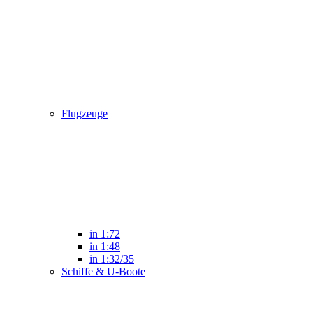
Flugzeuge
in 1:72
in 1:48
in 1:32/35
Schiffe & U-Boote