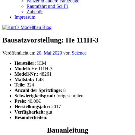
Panzer & andere Fahrzeuge
Raumfahrt und Sci-Fi
Zubehör
Impressum
Bausatzvorstellung: He 111H-3
Veröffentlicht am
20. Mai 2020
von
Science
Hersteller:
ICM
Modell:
He 111H-3
Modell-Nr.:
48261
Maßstab:
1:48
Teile:
324
Anzahl der Spritzlinge:
8
Schwierigkeitsgrad:
fortgeschritten
Preis:
40,00€
Herstellungsjahr:
2017
Verfügbarkeit:
gut
Besonderheiten:
Bauanleitung