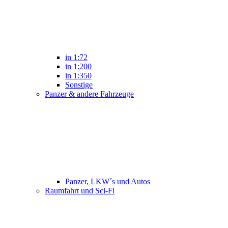
in 1:72
in 1:200
in 1:350
Sonstige
Panzer & andere Fahrzeuge
Panzer, LKW´s und Autos
Raumfahrt und Sci-Fi