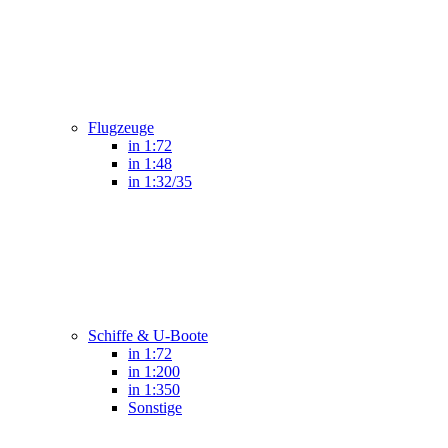
Flugzeuge
in 1:72
in 1:48
in 1:32/35
Schiffe & U-Boote
in 1:72
in 1:200
in 1:350
Sonstige