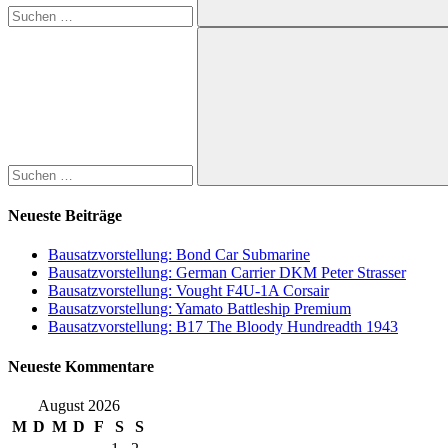
Suchen
Suchen
nach:
Suchen
Neueste Beiträge
Bausatzvorstellung: Bond Car Submarine
Bausatzvorstellung: German Carrier DKM Peter Strasser
Bausatzvorstellung: Vought F4U-1A Corsair
Bausatzvorstellung: Yamato Battleship Premium
Bausatzvorstellung: B17 The Bloody Hundreadth 1943
Neueste Kommentare
August 2026
M
D
M
D
F
S
S