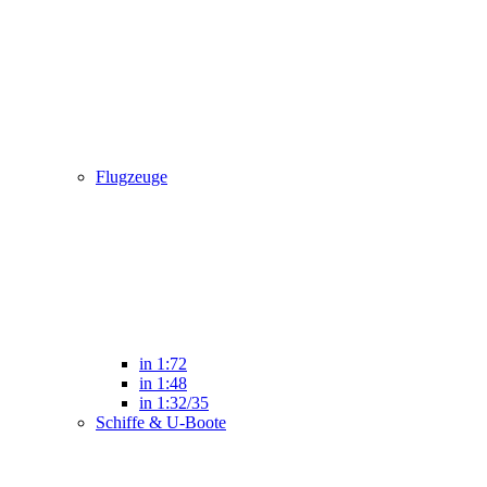
Flugzeuge
in 1:72
in 1:48
in 1:32/35
Schiffe & U-Boote