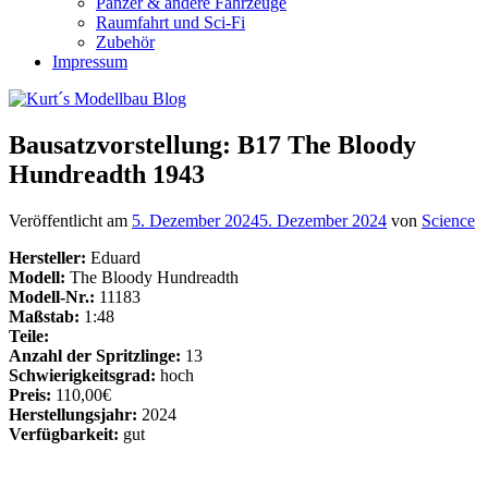
Panzer & andere Fahrzeuge
Raumfahrt und Sci-Fi
Zubehör
Impressum
Bausatzvorstellung: B17 The Bloody
Hundreadth 1943
Veröffentlicht am
5. Dezember 2024
5. Dezember 2024
von
Science
Hersteller:
Eduard
Modell:
The Bloody Hundreadth
Modell-Nr.:
11183
Maßstab:
1:48
Teile:
Anzahl der Spritzlinge:
13
Schwierigkeitsgrad:
hoch
Preis:
110,00€
Herstellungsjahr:
2024
Verfügbarkeit:
gut