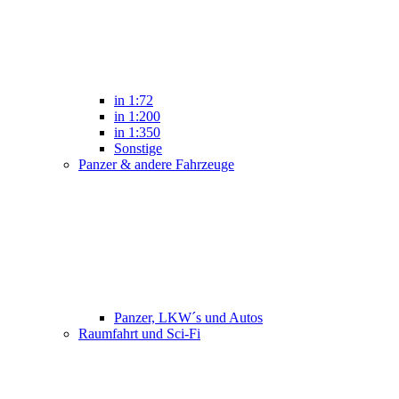
in 1:72
in 1:200
in 1:350
Sonstige
Panzer & andere Fahrzeuge
Panzer, LKW´s und Autos
Raumfahrt und Sci-Fi