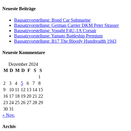
Suchen
Neueste Beiträge
Bausatzvorstellung: Bond Car Submarine
Bausatzvorstellung: German Carrier DKM Peter Strasser
Bausatzvorstellung: Vought F4U-1A Corsair
Bausatzvorstellung: Yamato Battleship Premium
Bausatzvorstellung: B17 The Bloody Hundreadth 1943
Neueste Kommentare
Dezember 2024
M
D
M
D
F
S
S
1
2
3
4
5
6
7
8
9
10
11
12
13
14
15
16
17
18
19
20
21
22
23
24
25
26
27
28
29
30
31
« Nov.
Archiv