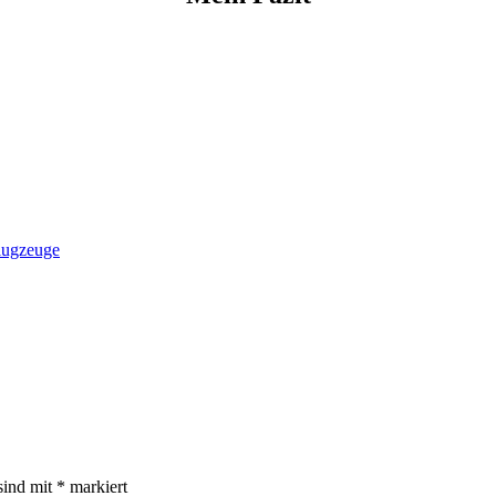
lugzeuge
sind mit
*
markiert