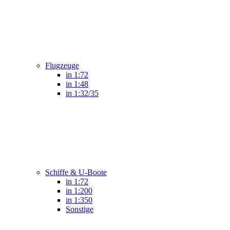
Flugzeuge
in 1:72
in 1:48
in 1:32/35
Schiffe & U-Boote
in 1:72
in 1:200
in 1:350
Sonstige