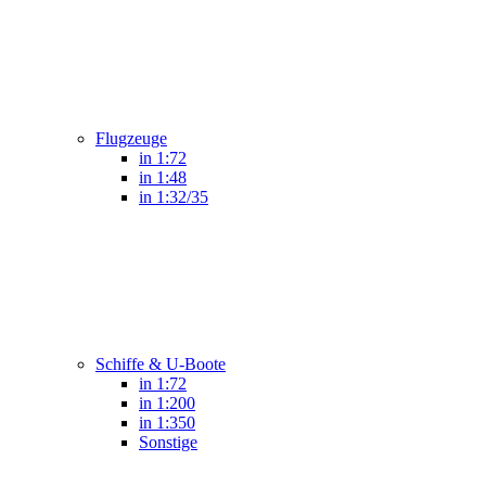
Flugzeuge
in 1:72
in 1:48
in 1:32/35
Schiffe & U-Boote
in 1:72
in 1:200
in 1:350
Sonstige