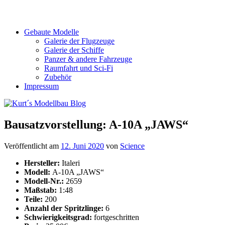
Gebaute Modelle
Galerie der Flugzeuge
Galerie der Schiffe
Panzer & andere Fahrzeuge
Raumfahrt und Sci-Fi
Zubehör
Impressum
Bausatzvorstellung: A-10A „JAWS“
Veröffentlicht am
12. Juni 2020
von
Science
Hersteller:
Italeri
Modell:
A-10A „JAWS“
Modell-Nr.:
2659
Maßstab:
1:48
Teile:
200
Anzahl der Spritzlinge:
6
Schwierigkeitsgrad:
fortgeschritten